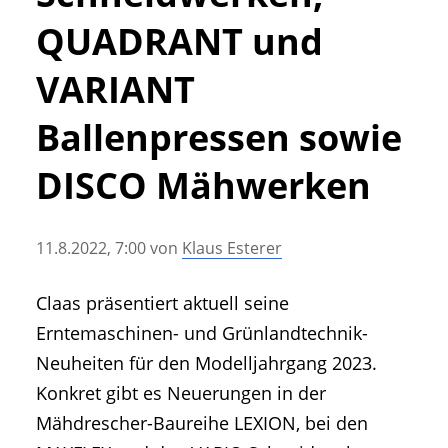
• Geschichte und Geschichten
QUADRANT und
• Messen und Veranstaltungen
• Mitteilung der Redaktion
VARIANT
• Agritechnica Neuheiten Archiv
Ballenpressen sowie
• Artikel nach Hersteller/Marke
DISCO Mähwerken
11.8.2022, 7:00
von
Klaus Esterer
Claas präsentiert aktuell seine
Erntemaschinen- und Grünlandtechnik-
Neuheiten für den Modelljahrgang 2023.
Konkret gibt es Neuerungen in der
Mähdrescher-Baureihe LEXION, bei den