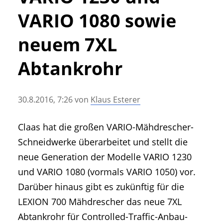
• Geschichte und Geschichten
VARIO 1080 sowie
• Messen und Veranstaltungen
• Mitteilung der Redaktion
neuem 7XL
• Agritechnica Neuheiten Archiv
Abtankrohr
• Artikel nach Hersteller/Marke
30.8.2016, 7:26
von
Klaus Esterer
Claas hat die großen VARIO-Mähdrescher-
Schneidwerke überarbeitet und stellt die
neue Generation der Modelle VARIO 1230
und VARIO 1080 (vormals VARIO 1050) vor.
Darüber hinaus gibt es zukünftig für die
LEXION 700 Mähdrescher das neue 7XL
Abtankrohr für Controlled-Traffic-Anbau-