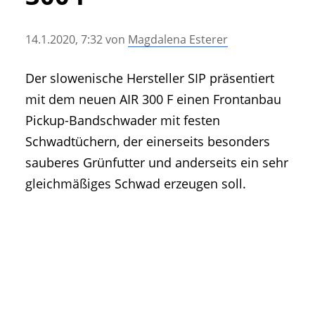
• Geschichte und Geschichten
• Messen und Veranstaltungen
14.1.2020, 7:32
von
Magdalena Esterer
• Mitteilung der Redaktion
• Agritechnica Neuheiten Archiv
Der slowenische Hersteller SIP präsentiert
• Artikel nach Hersteller/Marke
mit dem neuen AIR 300 F einen Frontanbau
Pickup-Bandschwader mit festen
Schwadtüchern, der einerseits besonders
sauberes Grünfutter und anderseits ein sehr
gleichmäßiges Schwad erzeugen soll.