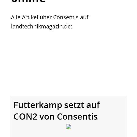
• Geschichte und Geschichten
• Messen und Veranstaltungen
Alle Artikel über Consentis auf
• Mitteilung der Redaktion
landtechnikmagazin.de:
• Agritechnica Neuheiten Archiv
• Artikel nach Hersteller/Marke
Futterkamp setzt auf
CON2 von Consentis