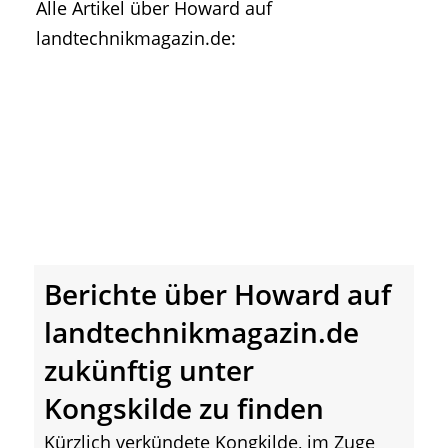
Alle Artikel über Howard auf
• Geschichte und Geschichten
landtechnikmagazin.de:
• Messen und Veranstaltungen
• Mitteilung der Redaktion
• Agritechnica Neuheiten Archiv
• Artikel nach Hersteller/Marke
Berichte über Howard auf
landtechnikmagazin.de
zukünftig unter
Kongskilde zu finden
Kürzlich verkündete Kongkilde, im Zuge