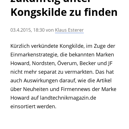
• Geschichte und Geschichten
Kongskilde zu finden
• Messen und Veranstaltungen
• Mitteilung der Redaktion
03.4.2015, 18:30
von
Klaus Esterer
• Agritechnica Neuheiten Archiv
• Artikel nach Hersteller/Marke
Kürzlich verkündete Kongkilde, im Zuge der
Einmarkenstrategie, die bekannten Marken
Howard, Nordsten, Överum, Becker und JF
nicht mehr separat zu vermarkten. Das hat
auch Auswirkungen darauf, wie die Artikel
über Neuheiten und Firmennews der Marke
Howard auf landtechnikmagazin.de
einsortiert werden.