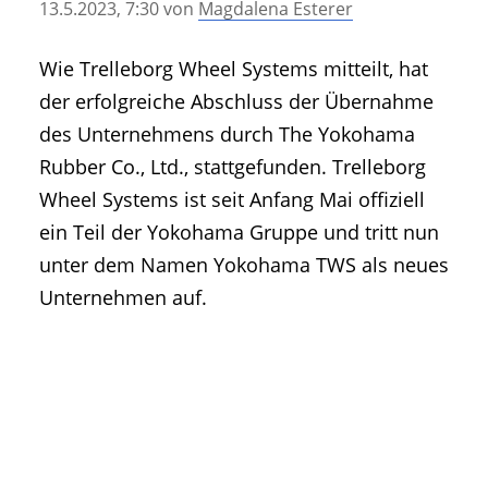
13.5.2023, 7:30
von
Magdalena Esterer
• Geschichte und Geschichten
• Messen und Veranstaltungen
Wie Trelleborg Wheel Systems mitteilt, hat
• Mitteilung der Redaktion
der erfolgreiche Abschluss der Übernahme
• Agritechnica Neuheiten Archiv
des Unternehmens durch The Yokohama
• Artikel nach Hersteller/Marke
Rubber Co., Ltd., stattgefunden. Trelleborg
Wheel Systems ist seit Anfang Mai offiziell
ein Teil der Yokohama Gruppe und tritt nun
unter dem Namen Yokohama TWS als neues
Unternehmen auf.