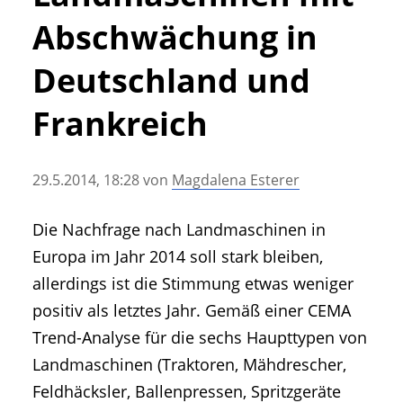
• Geschichte und Geschichten
Abschwächung in
• Messen und Veranstaltungen
• Mitteilung der Redaktion
Deutschland und
• Agritechnica Neuheiten Archiv
Frankreich
• Artikel nach Hersteller/Marke
29.5.2014, 18:28
von
Magdalena Esterer
Die Nachfrage nach Landmaschinen in
Europa im Jahr 2014 soll stark bleiben,
allerdings ist die Stimmung etwas weniger
positiv als letztes Jahr. Gemäß einer CEMA
Trend-Analyse für die sechs Haupttypen von
Landmaschinen (Traktoren, Mähdrescher,
Feldhäcksler, Ballenpressen, Spritzgeräte