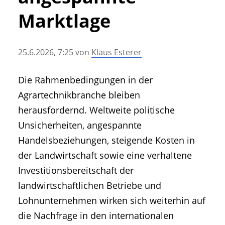
• Geschichte und Geschichten
Marktlage
• Messen und Veranstaltungen
• Mitteilung der Redaktion
25.6.2026, 7:25
von
Klaus Esterer
• Agritechnica Neuheiten Archiv
• Artikel nach Hersteller/Marke
Die Rahmenbedingungen in der
Agrartechnikbranche bleiben
herausfordernd. Weltweite politische
Unsicherheiten, angespannte
Handelsbeziehungen, steigende Kosten in
der Landwirtschaft sowie eine verhaltene
Investitionsbereitschaft der
landwirtschaftlichen Betriebe und
Lohnunternehmen wirken sich weiterhin auf
die Nachfrage in den internationalen