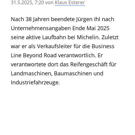
31.5.2025, 7:20
von
Klaus Esterer
• Geschichte und Geschichten
• Messen und Veranstaltungen
Nach 38 Jahren beendete Jürgen Ihl nach
• Mitteilung der Redaktion
Unternehmensangaben Ende Mai 2025
• Agritechnica Neuheiten Archiv
seine aktive Laufbahn bei Michelin. Zuletzt
• Artikel nach Hersteller/Marke
war er als Verkaufsleiter für die Business
Line Beyond Road verantwortlich. Er
verantwortete dort das Reifengeschäft für
Landmaschinen, Baumaschinen und
Industriefahrzeuge.