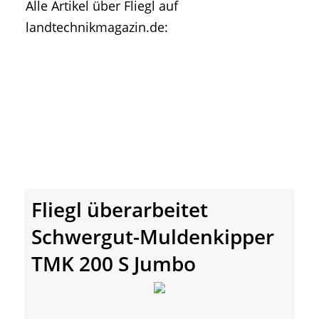
Alle Artikel über Fliegl auf
• Geschichte und Geschichten
landtechnikmagazin.de:
• Messen und Veranstaltungen
• Mitteilung der Redaktion
• Agritechnica Neuheiten Archiv
• Artikel nach Hersteller/Marke
Fliegl überarbeitet
Schwergut-Muldenkipper
TMK 200 S Jumbo