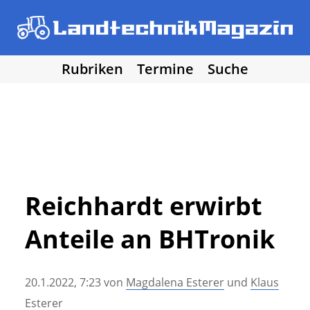
Rubriken
Termine
Suche
• Agritechnica 2025
• Traktoren
Los!
• Erntemaschinen
• Bodenbearbeitung
• Bestellung und Pflege
• Düngung und Pflanzenschutz
• Grünland und Futterernte
• Hof- und Stalltechnik
Reichhardt erwirbt
• Forst, Garten und Kommune
Anteile an BHTronik
• NawaRo und erneuerbare Energie
• Sonstige Landtechnik
• Landtechnik allgemein
20.1.2022, 7:23
von
Magdalena Esterer
und
Klaus
• DLG Testberichte
• Vereine und Hobby
Esterer