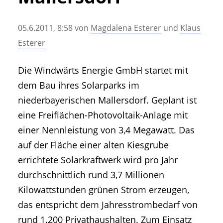
• Geschichte und Geschichten
• Messen und Veranstaltungen
05.6.2011, 8:58
von
Magdalena Esterer
und
Klaus
• Mitteilung der Redaktion
Esterer
• Agritechnica Neuheiten Archiv
• Artikel nach Hersteller/Marke
Die Windwärts Energie GmbH startet mit
dem Bau ihres Solarparks im
niederbayerischen Mallersdorf. Geplant ist
eine Freiflächen-Photovoltaik-Anlage mit
einer Nennleistung von 3,4 Megawatt. Das
auf der Fläche einer alten Kiesgrube
errichtete Solarkraftwerk wird pro Jahr
durchschnittlich rund 3,7 Millionen
Kilowattstunden grünen Strom erzeugen,
das entspricht dem Jahresstrombedarf von
rund 1.200 Privathaushalten. Zum Einsatz