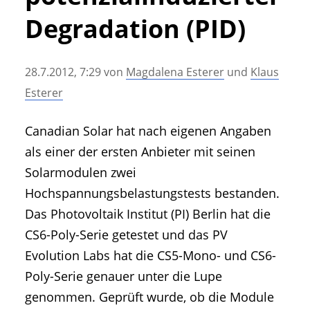
• Geschichte und Geschichten
Degradation (PID)
• Messen und Veranstaltungen
• Mitteilung der Redaktion
28.7.2012, 7:29
von
Magdalena Esterer
und
Klaus
• Agritechnica Neuheiten Archiv
Esterer
• Artikel nach Hersteller/Marke
Canadian Solar hat nach eigenen Angaben
als einer der ersten Anbieter mit seinen
Solarmodulen zwei
Hochspannungsbelastungstests bestanden.
Das Photovoltaik Institut (PI) Berlin hat die
CS6-Poly-Serie getestet und das PV
Evolution Labs hat die CS5-Mono- und CS6-
Poly-Serie genauer unter die Lupe
genommen. Geprüft wurde, ob die Module