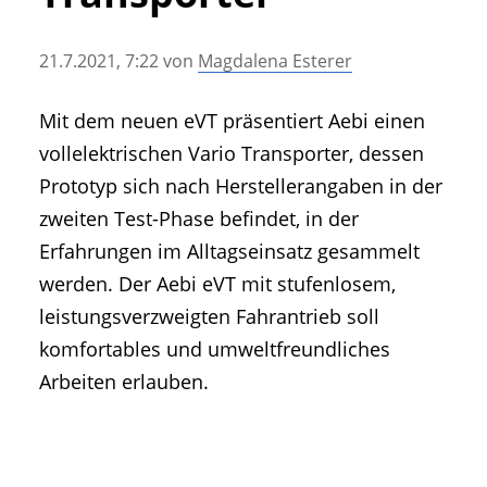
• Geschichte und Geschichten
• Messen und Veranstaltungen
21.7.2021, 7:22
von
Magdalena Esterer
• Mitteilung der Redaktion
• Agritechnica Neuheiten Archiv
Mit dem neuen eVT präsentiert Aebi einen
• Artikel nach Hersteller/Marke
vollelektrischen Vario Transporter, dessen
Prototyp sich nach Herstellerangaben in der
zweiten Test-Phase befindet, in der
Erfahrungen im Alltagseinsatz gesammelt
werden. Der Aebi eVT mit stufenlosem,
leistungsverzweigten Fahrantrieb soll
komfortables und umweltfreundliches
Arbeiten erlauben.