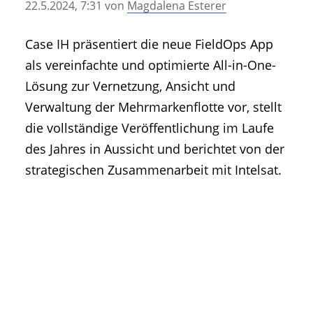
22.5.2024, 7:31
von
Magdalena Esterer
• Geschichte und Geschichten
• Messen und Veranstaltungen
Case IH präsentiert die neue FieldOps App
• Mitteilung der Redaktion
als vereinfachte und optimierte All-in-One-
• Agritechnica Neuheiten Archiv
Lösung zur Vernetzung, Ansicht und
• Artikel nach Hersteller/Marke
Verwaltung der Mehrmarkenflotte vor, stellt
die vollständige Veröffentlichung im Laufe
des Jahres in Aussicht und berichtet von der
strategischen Zusammenarbeit mit Intelsat.