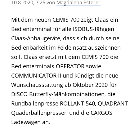
10.8.2020, 7:25
von
Magdalena Esterer
• Geschichte und Geschichten
• Messen und Veranstaltungen
Mit dem neuen CEMIS 700 zeigt Claas ein
• Mitteilung der Redaktion
Bedienterminal für alle ISOBUS-fähigen
• Agritechnica Neuheiten Archiv
Claas-Anbaugeräte, dass sich durch seine
• Artikel nach Hersteller/Marke
Bedienbarkeit im Feldeinsatz auszeichnen
soll. Claas ersetzt mit dem CEMIS 700 die
Bedienterminals OPERATOR sowie
COMMUNICATOR II und kündigt die neue
Wunschausstattung ab Oktober 2020 für
DISCO Butterfly-Mähkombinationen, die
Rundballenpresse ROLLANT 540, QUADRANT
Quaderballenpressen und die CARGOS
Ladewagen an.