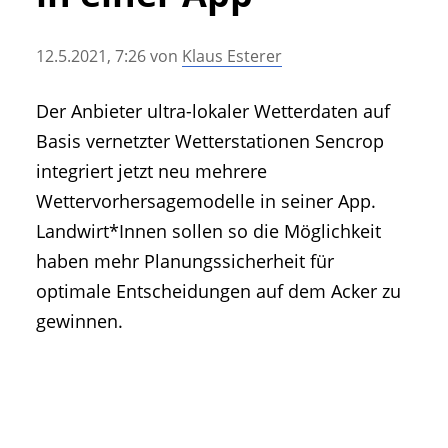
• Geschichte und Geschichten
• Messen und Veranstaltungen
12.5.2021, 7:26
von
Klaus Esterer
• Mitteilung der Redaktion
• Agritechnica Neuheiten Archiv
Der Anbieter ultra-lokaler Wetterdaten auf
• Artikel nach Hersteller/Marke
Basis vernetzter Wetterstationen Sencrop
integriert jetzt neu mehrere
Wettervorhersagemodelle in seiner App.
Landwirt*Innen sollen so die Möglichkeit
haben mehr Planungssicherheit für
optimale Entscheidungen auf dem Acker zu
gewinnen.