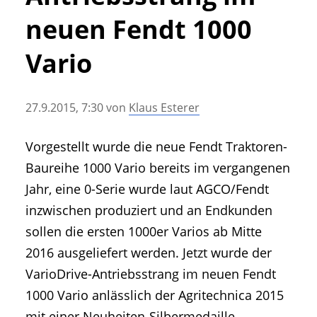
• Geschichte und Geschichten
neuen Fendt 1000
• Messen und Veranstaltungen
• Mitteilung der Redaktion
Vario
• Agritechnica Neuheiten Archiv
• Artikel nach Hersteller/Marke
27.9.2015, 7:30
von
Klaus Esterer
Vorgestellt wurde die neue Fendt Traktoren-
Baureihe 1000 Vario bereits im vergangenen
Jahr, eine 0-Serie wurde laut AGCO/Fendt
inzwischen produziert und an Endkunden
sollen die ersten 1000er Varios ab Mitte
2016 ausgeliefert werden. Jetzt wurde der
VarioDrive-Antriebsstrang im neuen Fendt
1000 Vario anlässlich der Agritechnica 2015
mit einer Neuheiten-Silbermedaille