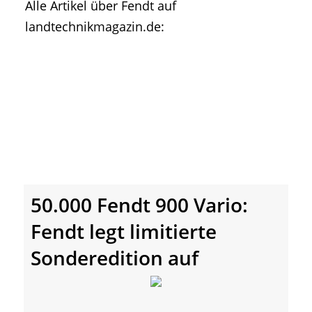
Alle Artikel über Fendt auf
• Geschichte und Geschichten
landtechnikmagazin.de:
• Messen und Veranstaltungen
• Mitteilung der Redaktion
• Agritechnica Neuheiten Archiv
• Artikel nach Hersteller/Marke
50.000 Fendt 900 Vario:
Fendt legt limitierte
Sonderedition auf