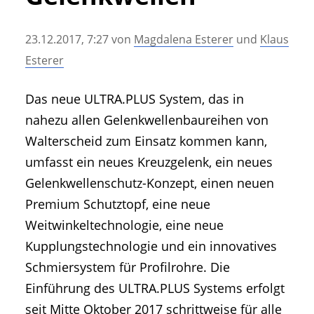
• Geschichte und Geschichten
• Messen und Veranstaltungen
23.12.2017, 7:27
von
Magdalena Esterer
und
Klaus
• Mitteilung der Redaktion
Esterer
• Agritechnica Neuheiten Archiv
• Artikel nach Hersteller/Marke
Das neue ULTRA.PLUS System, das in
nahezu allen Gelenkwellenbaureihen von
Walterscheid zum Einsatz kommen kann,
umfasst ein neues Kreuzgelenk, ein neues
Gelenkwellenschutz-Konzept, einen neuen
Premium Schutztopf, eine neue
Weitwinkeltechnologie, eine neue
Kupplungstechnologie und ein innovatives
Schmiersystem für Profilrohre. Die
Einführung des ULTRA.PLUS Systems erfolgt
seit Mitte Oktober 2017 schrittweise für alle