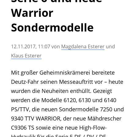
• Geschichte und Geschichten
Warrior
• Messen und Veranstaltungen
• Mitteilung der Redaktion
Sondermodelle
• Agritechnica Neuheiten Archiv
• Artikel nach Hersteller/Marke
12.11.2017, 11:07
von
Magdalena Esterer
und
Klaus Esterer
Mit großer Geheimniskrämerei bereitete
Deutz-Fahr seinen Messeauftritt vor – heute
wurden die Neuheiten enthüllt. Gezeigt
werden die Modelle 6120, 6130 und 6140
PS/TTV, die neuen Sondermodelle 7250 und
9340 TTV WARRIOR, der neue Mähdrescher
C9306 TS sowie eine neue High-Flow-
Hydraulik für die Serie 5 DS / DV / DF.