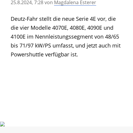
25.8.2024, 7:28
von
Magdalena Esterer
• Geschichte und Geschichten
• Messen und Veranstaltungen
Deutz-Fahr stellt die neue Serie 4E vor, die
• Mitteilung der Redaktion
die vier Modelle 4070E, 4080E, 4090E und
• Agritechnica Neuheiten Archiv
4100E im Nennleistungssegment von 48/65
• Artikel nach Hersteller/Marke
bis 71/97 kW/PS umfasst, und jetzt auch mit
Powershuttle verfügbar ist.