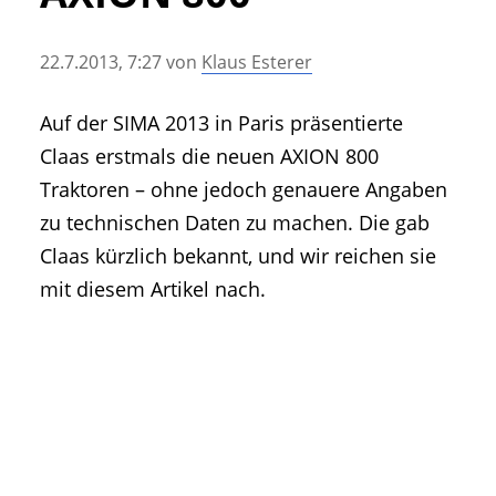
• Geschichte und Geschichten
• Messen und Veranstaltungen
22.7.2013, 7:27
von
Klaus Esterer
• Mitteilung der Redaktion
• Agritechnica Neuheiten Archiv
Auf der SIMA 2013 in Paris präsentierte
• Artikel nach Hersteller/Marke
Claas erstmals die neuen AXION 800
Traktoren – ohne jedoch genauere Angaben
zu technischen Daten zu machen. Die gab
Claas kürzlich bekannt, und wir reichen sie
mit diesem Artikel nach.