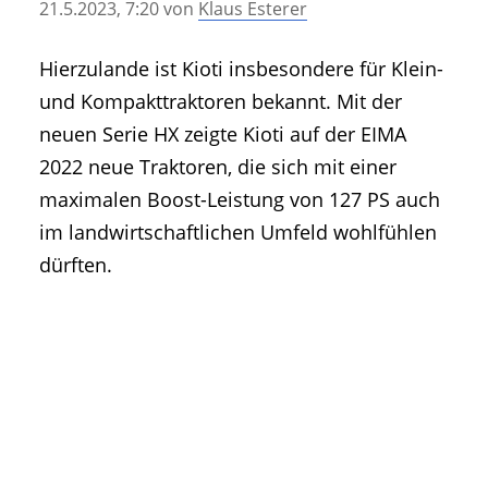
21.5.2023, 7:20
von
Klaus Esterer
• Geschichte und Geschichten
• Messen und Veranstaltungen
Hierzulande ist Kioti insbesondere für Klein-
• Mitteilung der Redaktion
und Kompakttraktoren bekannt. Mit der
• Agritechnica Neuheiten Archiv
neuen Serie HX zeigte Kioti auf der EIMA
• Artikel nach Hersteller/Marke
2022 neue Traktoren, die sich mit einer
maximalen Boost-Leistung von 127 PS auch
im landwirtschaftlichen Umfeld wohlfühlen
dürften.