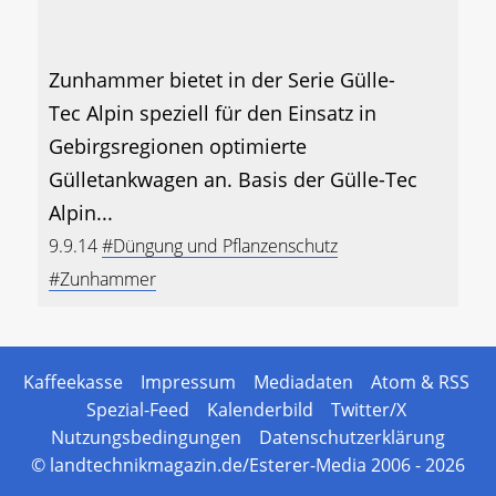
Zunhammer bietet in der Serie Gülle-
Tec Alpin speziell für den Einsatz in
Gebirgsregionen optimierte
Gülletankwagen an. Basis der Gülle-Tec
Alpin...
9.9.14
#Düngung und Pflanzenschutz
#Zunhammer
Kaffeekasse
Impressum
Mediadaten
Atom & RSS
Spezial-Feed
Kalenderbild
Twitter/X
Nutzungsbedingungen
Datenschutzerklärung
© landtechnikmagazin.de/Esterer-Media 2006 - 2026