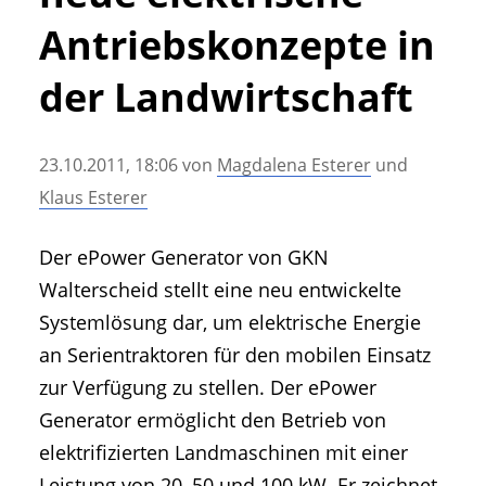
• Geschichte und Geschichten
Antriebskonzepte in
• Messen und Veranstaltungen
• Mitteilung der Redaktion
der Landwirtschaft
• Agritechnica Neuheiten Archiv
• Artikel nach Hersteller/Marke
23.10.2011, 18:06
von
Magdalena Esterer
und
Klaus Esterer
Der ePower Generator von GKN
Walterscheid stellt eine neu entwickelte
Systemlösung dar, um elektrische Energie
an Serientraktoren für den mobilen Einsatz
zur Verfügung zu stellen. Der ePower
Generator ermöglicht den Betrieb von
elektrifizierten Landmaschinen mit einer
Leistung von 20, 50 und 100 kW. Er zeichnet