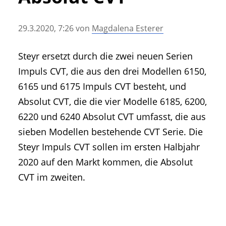
• Geschichte und Geschichten
• Messen und Veranstaltungen
29.3.2020, 7:26
von
Magdalena Esterer
• Mitteilung der Redaktion
• Agritechnica Neuheiten Archiv
Steyr ersetzt durch die zwei neuen Serien
• Artikel nach Hersteller/Marke
Impuls CVT, die aus den drei Modellen 6150,
6165 und 6175 Impuls CVT besteht, und
Absolut CVT, die die vier Modelle 6185, 6200,
6220 und 6240 Absolut CVT umfasst, die aus
sieben Modellen bestehende CVT Serie. Die
Steyr Impuls CVT sollen im ersten Halbjahr
2020 auf den Markt kommen, die Absolut
CVT im zweiten.