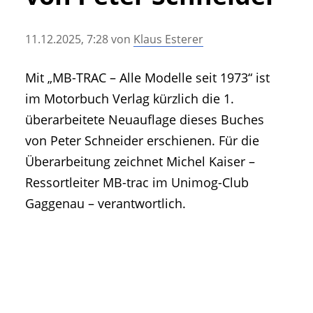
• Geschichte und Geschichten
• Messen und Veranstaltungen
11.12.2025, 7:28
von
Klaus Esterer
• Mitteilung der Redaktion
• Agritechnica Neuheiten Archiv
Mit „MB-TRAC – Alle Modelle seit 1973“ ist
• Artikel nach Hersteller/Marke
im Motorbuch Verlag kürzlich die 1.
überarbeitete Neuauflage dieses Buches
von Peter Schneider erschienen. Für die
Überarbeitung zeichnet Michel Kaiser –
Ressortleiter MB-trac im Unimog-Club
Gaggenau – verantwortlich.