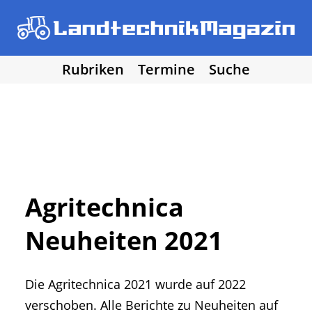
Rubriken
Termine
Suche
• Agritechnica 2025
• Traktoren
Los!
• Erntemaschinen
• Bodenbearbeitung
• Bestellung und Pflege
• Düngung und Pflanzenschutz
• Grünland und Futterernte
• Hof- und Stalltechnik
Agritechnica
• Forst, Garten und Kommune
Neuheiten 2021
• NawaRo und erneuerbare Energie
• Sonstige Landtechnik
• Landtechnik allgemein
Die Agritechnica 2021 wurde auf 2022
• DLG Testberichte
• Vereine und Hobby
verschoben. Alle Berichte zu Neuheiten auf