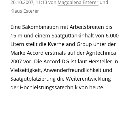
20.10.2007, 11:13
von
Magdalena Esterer
und
• Geschichte und Geschichten
Klaus Esterer
• Messen und Veranstaltungen
• Mitteilung der Redaktion
Eine Säkombination mit Arbeitsbreiten bis
• Agritechnica Neuheiten Archiv
15 m und einem Saatguttankinhalt von 6.000
• Artikel nach Hersteller/Marke
Litern stellt die Kverneland Group unter der
Marke Accord erstmals auf der Agritechnica
2007 vor. Die Accord DG ist laut Hersteller in
Vielseitigkeit, Anwenderfreundlichkeit und
Saatgutplatzierung die Weiterentwicklung
der Hochleistungssätechnik von heute.