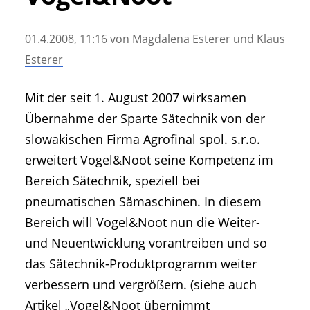
• Geschichte und Geschichten
• Messen und Veranstaltungen
01.4.2008, 11:16
von
Magdalena Esterer
und
Klaus
• Mitteilung der Redaktion
Esterer
• Agritechnica Neuheiten Archiv
• Artikel nach Hersteller/Marke
Mit der seit 1. August 2007 wirksamen
Übernahme der Sparte Sätechnik von der
slowakischen Firma Agrofinal spol. s.r.o.
erweitert Vogel&Noot seine Kompetenz im
Bereich Sätechnik, speziell bei
pneumatischen Sämaschinen. In diesem
Bereich will Vogel&Noot nun die Weiter-
und Neuentwicklung vorantreiben und so
das Sätechnik-Produktprogramm weiter
verbessern und vergrößern. (siehe auch
Artikel „
Vogel&Noot übernimmt