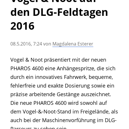
• Geschichte und Geschichten
den DLG-Feldtagen
• Messen und Veranstaltungen
• Mitteilung der Redaktion
2016
• Agritechnica Neuheiten Archiv
• Artikel nach Hersteller/Marke
08.5.2016, 7:24
von
Magdalena Esterer
Vogel & Noot präsentiert mit der neuen
PHAROS 4600 eine Anhängespritze, die sich
durch ein innovatives Fahrwerk, bequeme,
fehlerfreie und exakte Dosierung sowie ein
präzise arbeitende Gestänge auszeichnet.
Die neue PHAROS 4600 wird sowohl auf
dem Vogel-&-Noot-Stand im Freigelände, als
auch bei der Maschinenvorführung im DLG-
Parcours zu sehen sein.