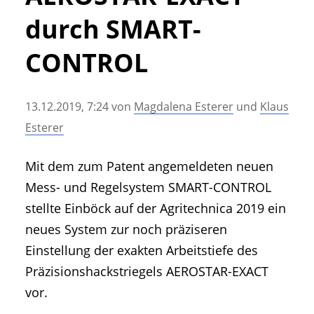
• Geschichte und Geschichten
durch SMART-
• Messen und Veranstaltungen
• Mitteilung der Redaktion
CONTROL
• Agritechnica Neuheiten Archiv
• Artikel nach Hersteller/Marke
13.12.2019, 7:24
von
Magdalena Esterer
und
Klaus
Esterer
Mit dem zum Patent angemeldeten neuen
Mess- und Regelsystem SMART-CONTROL
stellte Einböck auf der Agritechnica 2019 ein
neues System zur noch präziseren
Einstellung der exakten Arbeitstiefe des
Präzisionshackstriegels AEROSTAR-EXACT
vor.