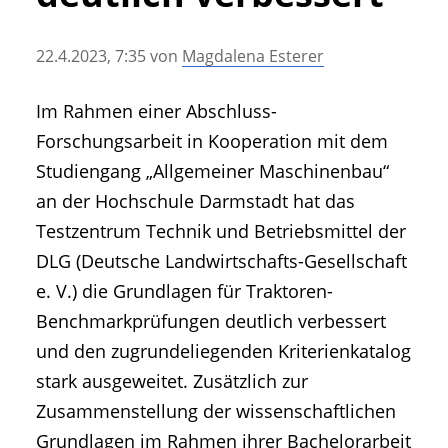
• Geschichte und Geschichten
• Messen und Veranstaltungen
22.4.2023, 7:35
von
Magdalena Esterer
• Mitteilung der Redaktion
• Agritechnica Neuheiten Archiv
Im Rahmen einer Abschluss-
• Artikel nach Hersteller/Marke
Forschungsarbeit in Kooperation mit dem
Studiengang „Allgemeiner Maschinenbau“
an der Hochschule Darmstadt hat das
Testzentrum Technik und Betriebsmittel der
DLG (Deutsche Landwirtschafts-Gesellschaft
e. V.) die Grundlagen für Traktoren-
Benchmarkprüfungen deutlich verbessert
und den zugrundeliegenden Kriterienkatalog
stark ausgeweitet. Zusätzlich zur
Zusammenstellung der wissenschaftlichen
Grundlagen im Rahmen ihrer Bachelorarbeit