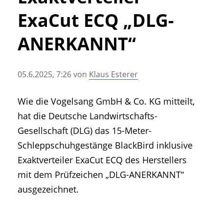
• Geschichte und Geschichten
ExaCut ECQ „DLG-
• Messen und Veranstaltungen
• Mitteilung der Redaktion
ANERKANNT“
• Agritechnica Neuheiten Archiv
• Artikel nach Hersteller/Marke
05.6.2025, 7:26
von
Klaus Esterer
Wie die Vogelsang GmbH & Co. KG mitteilt,
hat die Deutsche Landwirtschafts-
Gesellschaft (DLG) das 15-Meter-
Schleppschuhgestänge BlackBird inklusive
Exaktverteiler ExaCut ECQ des Herstellers
mit dem Prüfzeichen „DLG-ANERKANNT“
ausgezeichnet.