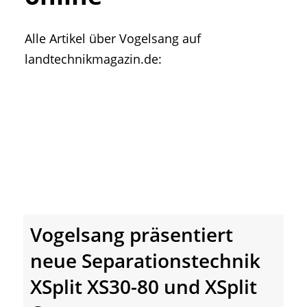
• Geschichte und Geschichten
• Messen und Veranstaltungen
Alle Artikel über Vogelsang auf
• Mitteilung der Redaktion
landtechnikmagazin.de:
• Agritechnica Neuheiten Archiv
• Artikel nach Hersteller/Marke
Vogelsang präsentiert
neue Separationstechnik
XSplit XS30-80 und XSplit