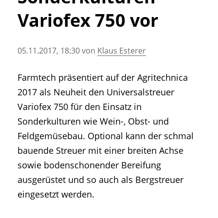
• Geschichte und Geschichten
Variofex 750 vor
• Messen und Veranstaltungen
• Mitteilung der Redaktion
05.11.2017, 18:30
von
Klaus Esterer
• Agritechnica Neuheiten Archiv
• Artikel nach Hersteller/Marke
Farmtech präsentiert auf der Agritechnica
2017 als Neuheit den Universalstreuer
Variofex 750 für den Einsatz in
Sonderkulturen wie Wein-, Obst- und
Feldgemüsebau. Optional kann der schmal
bauende Streuer mit einer breiten Achse
sowie bodenschonender Bereifung
ausgerüstet und so auch als Bergstreuer
eingesetzt werden.