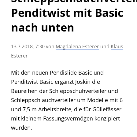
• Geschichte und Geschichten
Penditwist mit Basic
• Messen und Veranstaltungen
• Mitteilung der Redaktion
nach unten
• Agritechnica Neuheiten Archiv
• Artikel nach Hersteller/Marke
13.7.2018, 7:30
von
Magdalena Esterer
und
Klaus
Esterer
Mit den neuen Pendislide Basic und
Penditwist Basic ergänzt Joskin die
Baureihen der Schleppschuhverteiler und
Schleppschlauchverteiler um Modelle mit 6
und 7,5 m Arbeitsbreite, die für Güllefässer
mit kleinem Fassungsvermögen konzipiert
wurden.