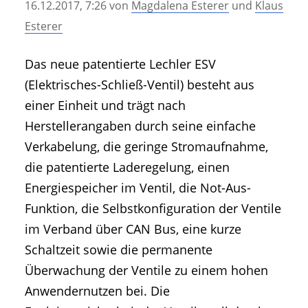
16.12.2017, 7:26
von
Magdalena Esterer
und
Klaus
• Geschichte und Geschichten
Esterer
• Messen und Veranstaltungen
• Mitteilung der Redaktion
Das neue patentierte Lechler ESV
• Agritechnica Neuheiten Archiv
(Elektrisches-Schließ-Ventil) besteht aus
• Artikel nach Hersteller/Marke
einer Einheit und trägt nach
Herstellerangaben durch seine einfache
Verkabelung, die geringe Stromaufnahme,
die patentierte Laderegelung, einen
Energiespeicher im Ventil, die Not-Aus-
Funktion, die Selbstkonfiguration der Ventile
im Verband über CAN Bus, eine kurze
Schaltzeit sowie die permanente
Überwachung der Ventile zu einem hohen
Anwendernutzen bei. Die