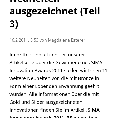
• Geschichte und Geschichten
ausgezeichnet (Teil
• Messen und Veranstaltungen
• Mitteilung der Redaktion
3)
• Agritechnica Neuheiten Archiv
• Artikel nach Hersteller/Marke
16.2.2011, 8:53
von
Magdalena Esterer
Im dritten und letzten Teil unserer
Artikelserie über die Gewinner eines SIMA
Innovation Awards 2011 stellen wir Ihnen 11
weitere Neuheiten vor, die mit Bronze in
Form einer Lobenden Erwähnung geehrt
wurden. Alle Informationen über die mit
Gold und Silber ausgezeichneten
Innovationen finden Sie im Artikel „
SIMA
Innovation Awards 2011: 33 innovative