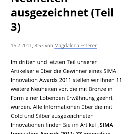
• Geschichte und Geschichten
ausgezeichnet (Teil
• Messen und Veranstaltungen
• Mitteilung der Redaktion
3)
• Agritechnica Neuheiten Archiv
• Artikel nach Hersteller/Marke
16.2.2011, 8:53
von
Magdalena Esterer
Im dritten und letzten Teil unserer
Artikelserie über die Gewinner eines SIMA
Innovation Awards 2011 stellen wir Ihnen 11
weitere Neuheiten vor, die mit Bronze in
Form einer Lobenden Erwähnung geehrt
wurden. Alle Informationen über die mit
Gold und Silber ausgezeichneten
Innovationen finden Sie im Artikel „
SIMA
Innovation Awards 2011: 33 innovative