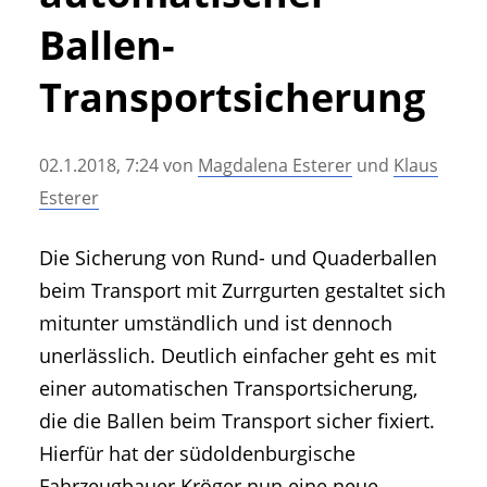
• Geschichte und Geschichten
Ballen-
• Messen und Veranstaltungen
• Mitteilung der Redaktion
Transportsicherung
• Agritechnica Neuheiten Archiv
• Artikel nach Hersteller/Marke
02.1.2018, 7:24
von
Magdalena Esterer
und
Klaus
Esterer
Die Sicherung von Rund- und Quaderballen
beim Transport mit Zurrgurten gestaltet sich
mitunter umständlich und ist dennoch
unerlässlich. Deutlich einfacher geht es mit
einer automatischen Transportsicherung,
die die Ballen beim Transport sicher fixiert.
Hierfür hat der südoldenburgische
Fahrzeugbauer Kröger nun eine neue