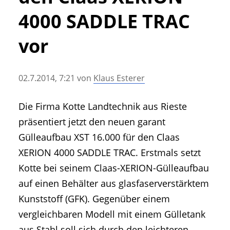
• Geschichte und Geschichten
4000 SADDLE TRAC
• Messen und Veranstaltungen
• Mitteilung der Redaktion
vor
• Agritechnica Neuheiten Archiv
• Artikel nach Hersteller/Marke
02.7.2014, 7:21
von
Klaus Esterer
Die Firma Kotte Landtechnik aus Rieste
präsentiert jetzt den neuen garant
Gülleaufbau XST 16.000 für den Claas
XERION 4000 SADDLE TRAC. Erstmals setzt
Kotte bei seinem Claas-XERION-Gülleaufbau
auf einen Behälter aus glasfaserverstärktem
Kunststoff (GFK). Gegenüber einem
vergleichbaren Modell mit einem Gülletank
aus Stahl soll sich durch den leichteren