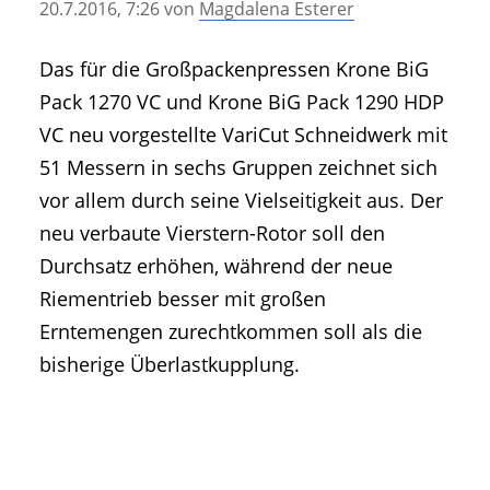
20.7.2016, 7:26
von
Magdalena Esterer
• Geschichte und Geschichten
• Messen und Veranstaltungen
Das für die Großpackenpressen Krone BiG
• Mitteilung der Redaktion
Pack 1270 VC und Krone BiG Pack 1290 HDP
• Agritechnica Neuheiten Archiv
VC neu vorgestellte VariCut Schneidwerk mit
• Artikel nach Hersteller/Marke
51 Messern in sechs Gruppen zeichnet sich
vor allem durch seine Vielseitigkeit aus. Der
neu verbaute Vierstern-Rotor soll den
Durchsatz erhöhen, während der neue
Riementrieb besser mit großen
Erntemengen zurechtkommen soll als die
bisherige Überlastkupplung.