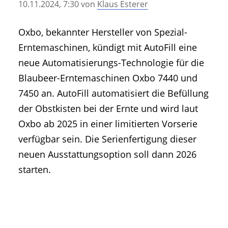
10.11.2024, 7:30
von
Klaus Esterer
• Geschichte und Geschichten
• Messen und Veranstaltungen
Oxbo, bekannter Hersteller von Spezial-
• Mitteilung der Redaktion
Erntemaschinen, kündigt mit AutoFill eine
• Agritechnica Neuheiten Archiv
neue Automatisierungs-Technologie für die
• Artikel nach Hersteller/Marke
Blaubeer-Erntemaschinen Oxbo 7440 und
7450 an. AutoFill automatisiert die Befüllung
der Obstkisten bei der Ernte und wird laut
Oxbo ab 2025 in einer limitierten Vorserie
verfügbar sein. Die Serienfertigung dieser
neuen Ausstattungsoption soll dann 2026
starten.