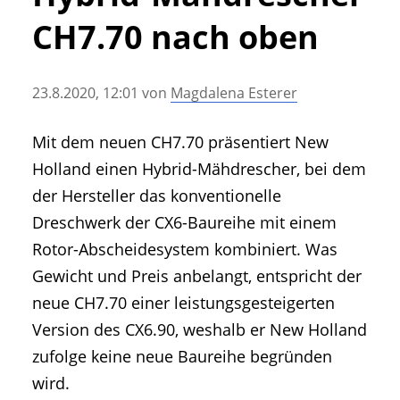
• Geschichte und Geschichten
CH7.70 nach oben
• Messen und Veranstaltungen
• Mitteilung der Redaktion
23.8.2020, 12:01
von
Magdalena Esterer
• Agritechnica Neuheiten Archiv
• Artikel nach Hersteller/Marke
Mit dem neuen CH7.70 präsentiert New
Holland einen Hybrid-Mähdrescher, bei dem
der Hersteller das konventionelle
Dreschwerk der CX6-Baureihe mit einem
Rotor-Abscheidesystem kombiniert. Was
Gewicht und Preis anbelangt, entspricht der
neue CH7.70 einer leistungsgesteigerten
Version des CX6.90, weshalb er New Holland
zufolge keine neue Baureihe begründen
wird.