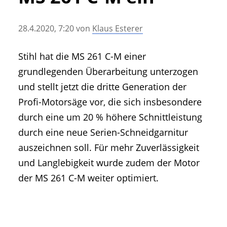
• Geschichte und Geschichten
• Messen und Veranstaltungen
28.4.2020, 7:20
von
Klaus Esterer
• Mitteilung der Redaktion
• Agritechnica Neuheiten Archiv
Stihl hat die MS 261 C-M einer
• Artikel nach Hersteller/Marke
grundlegenden Überarbeitung unterzogen
und stellt jetzt die dritte Generation der
Profi-Motorsäge vor, die sich insbesondere
durch eine um 20 % höhere Schnittleistung
durch eine neue Serien-Schneidgarnitur
auszeichnen soll. Für mehr Zuverlässigkeit
und Langlebigkeit wurde zudem der Motor
der MS 261 C-M weiter optimiert.