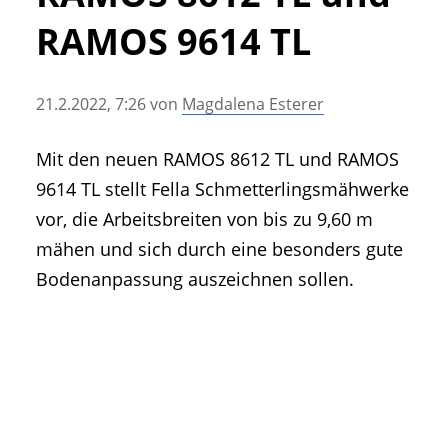
• Geschichte und Geschichten
RAMOS 9614 TL
• Messen und Veranstaltungen
• Mitteilung der Redaktion
21.2.2022, 7:26
von
Magdalena Esterer
• Agritechnica Neuheiten Archiv
• Artikel nach Hersteller/Marke
Mit den neuen RAMOS 8612 TL und RAMOS
9614 TL stellt Fella Schmetterlingsmähwerke
vor, die Arbeitsbreiten von bis zu 9,60 m
mähen und sich durch eine besonders gute
Bodenanpassung auszeichnen sollen.