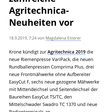
• Geschichte und Geschichten
Agritechnica-
• Messen und Veranstaltungen
• Mitteilung der Redaktion
Neuheiten vor
• Agritechnica Neuheiten Archiv
• Artikel nach Hersteller/Marke
18.9.2019, 7:24
von
Magdalena Esterer
Krone kündigt zur
Agritechnica 2019
die
neue Riemenpresse VariPack, die neuen
Rundballenpressen Comprima Plus, drei
neue Frontmähwerke ohne Aufbereiter
EasyCut F, sechs neue gezogene Mähwerke
mit Mittendeichsel und Seitendeichsel der
Baureihen EasyCut TS/TC, den
Mittelschwader Swadro TC 1370 und neue
Bedienterminals an.