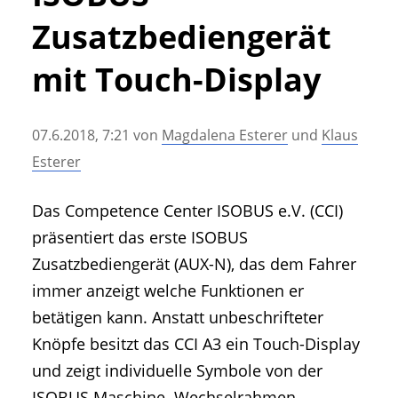
• Geschichte und Geschichten
Zusatzbediengerät
• Messen und Veranstaltungen
• Mitteilung der Redaktion
mit Touch-Display
• Agritechnica Neuheiten Archiv
• Artikel nach Hersteller/Marke
07.6.2018, 7:21
von
Magdalena Esterer
und
Klaus
Esterer
Das Competence Center ISOBUS e.V. (CCI)
präsentiert das erste ISOBUS
Zusatzbediengerät (AUX-N), das dem Fahrer
immer anzeigt welche Funktionen er
betätigen kann. Anstatt unbeschrifteter
Knöpfe besitzt das CCI A3 ein Touch-Display
und zeigt individuelle Symbole von der
ISOBUS Maschine. Wechselrahmen